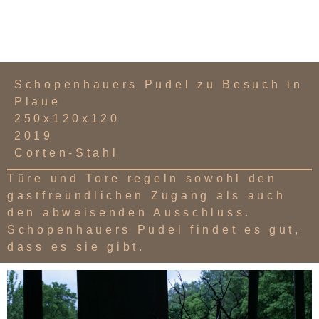
Schopenhauers Pudel zu Besuch in
Plaue
250x120x120
2019
Corten-Stahl
Türe und Tore regeln sowohl den
gastfreundlichen Zugang als auch
den abweisenden Ausschluss.
Schopenhauers Pudel findet es gut,
dass es sie gibt.